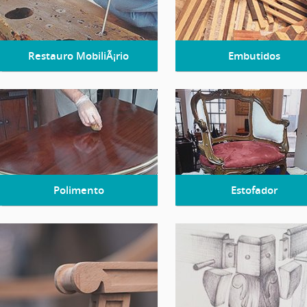
Restauro MobiliÃ¡rio
Embutidos
Polimento
Estofador