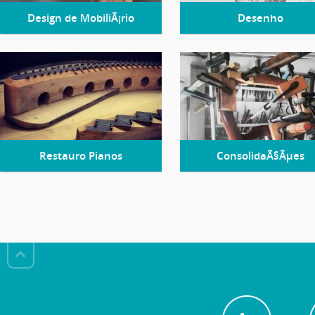
Design de MobiliÃ¡rio
Desenho
Restauro Pianos
ConsolidaÃ§Ãµes