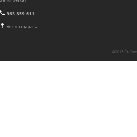
2840 Seixal
963 859 611
Ver no mapa
→
©2015 Craftwoo