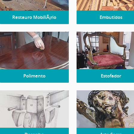
Restauro MobiliÃ¡rio
Embutidos
Polimento
Estofador