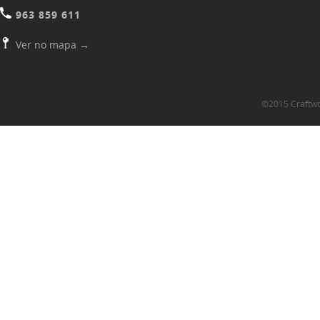
963 859 611
Ver no mapa
→
©2015 Craftwoo