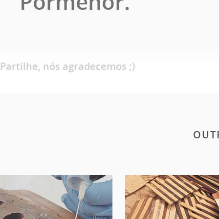
Pormenor.
Partilhe, nós agradecemos ;)
OUT