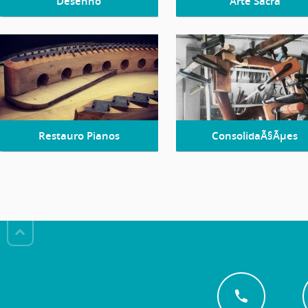
Desenho
Arte Sacra
Restauro Pianos
ConsolidaÃ§Ãµes